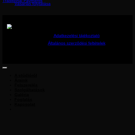
Traditional Payments
Vásárlás folytatása
Fizetés Barionon keresztül
Adatkezelési tájékoztató
Általános szerződési feltételek
Copyright 2026 ©
Harlequin Stúdió
A stúdióról
Áraink
Felszerelés
Szolgáltatások
Galéria
Foglalás
Kapcsolat